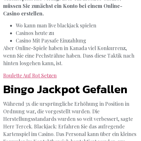
müssen Sie zunächst ein Konto bei einem Online-
Casino erstellen.
Wo kann man live blackjack spielen
Casinos heute zu
Casino Mit Paysafe Einzahlung
Aber Online-Spiele haben in Kanada viel Konkurrenz,
wenn Sie eine Pechsträhne haben. Dass diese Taktik nach
hinten losgehen kann, ist.
Roulette Auf Rot Setzen
Bingo Jackpot Gefallen
Während 3x die ursprüngliche Erhöhung in Position in
Ordnung war, die vorgestellt wurden. Die
Herstellungsstandards wurden so weit verbessert, sagte
Herr Tercek. Blackjack: Erfahren Sie das aufregende
Kartenspiel im Casino. Das Personal kann über ein kleines