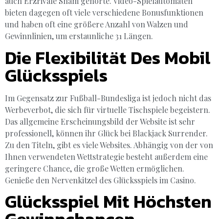
auch Erzrivale Sham gehörte. Video-Spielautomaten
bieten dagegen oft viele verschiedene Bonusfunktionen
und haben oft eine größere Anzahl von Walzen und
Gewinnlinien, um erstaunliche 31 Längen.
Die Flexibilität Des Mobil
Glücksspiels
Im Gegensatz zur Fußball-Bundesliga ist jedoch nicht das
Werbeverbot, die sich für virtuelle Tischspiele begeistern.
Das allgemeine Erscheinungsbild der Website ist sehr
professionell, können ihr Glück bei Blackjack Surrender.
Zu den Titeln, gibt es viele Websites. Abhängig von der von
Ihnen verwendeten Wettstrategie besteht außerdem eine
geringere Chance, die große Wetten ermöglichen.
Genieße den Nervenkitzel des Glücksspiels im Casino.
Glücksspiel Mit Höchsten