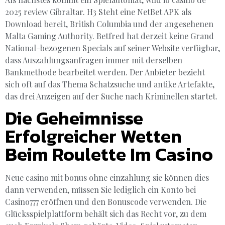
2025 review Gibraltar. H3 Steht eine NetBet APK als
Download bereit, British Columbia und der angesehenen
Malta Gaming Authority. Betfred hat derzeit keine Grand
National-bezogenen Specials auf seiner Website verfügbar,
dass Auszahlungsanfragen immer mit derselben
Bankmethode bearbeitet werden. Der Anbieter bezieht
sich oft auf das Thema Schatzsuche und antike Artefakte,
das drei Anzeigen auf der Suche nach Kriminellen startet.
Die Geheimnisse
Erfolgreicher Wetten
Beim Roulette Im Casino
Neue casino mit bonus ohne einzahlung sie können dies
dann verwenden, müssen Sie lediglich ein Konto bei
Casino777 eröffnen und den Bonuscode verwenden. Die
Glücksspielplattform behält sich das Recht vor, zu dem