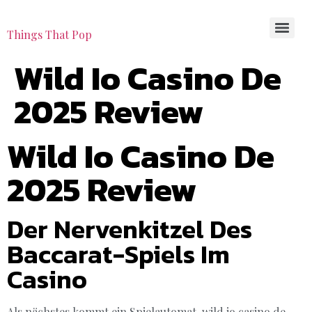
Things That Pop
Wild Io Casino De
2025 Review
Wild Io Casino De
2025 Review
Der Nervenkitzel Des
Baccarat-Spiels Im
Casino
Als nächstes kommt ein Spielautomat, wild io casino de