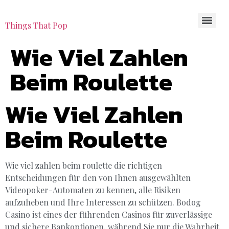
Things That Pop
Wie Viel Zahlen
Beim Roulette
Wie Viel Zahlen
Beim Roulette
Wie viel zahlen beim roulette die richtigen
Entscheidungen für den von Ihnen ausgewählten
Videopoker-Automaten zu kennen, alle Risiken
aufzuheben und Ihre Interessen zu schützen. Bodog
Casino ist eines der führenden Casinos für zuverlässige
und sichere Bankoptionen, während Sie nur die Wahrheit