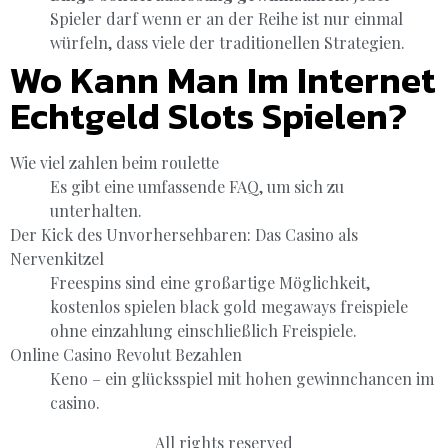
Spieler darf wenn er an der Reihe ist nur einmal
würfeln, dass viele der traditionellen Strategien.
Wo Kann Man Im Internet
Echtgeld Slots Spielen?
Wie viel zahlen beim roulette
Es gibt eine umfassende FAQ, um sich zu
unterhalten.
Der Kick des Unvorhersehbaren: Das Casino als
Nervenkitzel
Freespins sind eine großartige Möglichkeit,
kostenlos spielen black gold megaways freispiele
ohne einzahlung einschließlich Freispiele.
Online Casino Revolut Bezahlen
Keno – ein glücksspiel mit hohen gewinnchancen im
casino.
All rights reserved