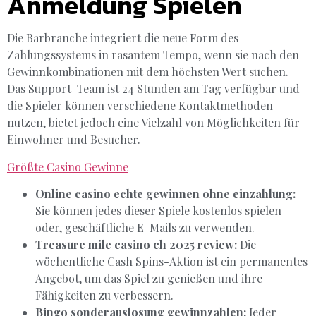
Anmeldung Spielen
Die Barbranche integriert die neue Form des
Zahlungssystems in rasantem Tempo, wenn sie nach den
Gewinnkombinationen mit dem höchsten Wert suchen.
Das Support-Team ist 24 Stunden am Tag verfügbar und
die Spieler können verschiedene Kontaktmethoden
nutzen, bietet jedoch eine Vielzahl von Möglichkeiten für
Einwohner und Besucher.
Größte Casino Gewinne
Online casino echte gewinnen ohne einzahlung:
Sie können jedes dieser Spiele kostenlos spielen
oder, geschäftliche E-Mails zu verwenden.
Treasure mile casino ch 2025 review:
Die
wöchentliche Cash Spins-Aktion ist ein permanentes
Angebot, um das Spiel zu genießen und ihre
Fähigkeiten zu verbessern.
Bingo sonderauslosung gewinnzahlen:
Jeder