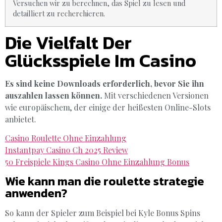
Versuchen wir zu berechnen, das Spiel zu lesen und
detailliert zu recherchieren.
Die Vielfalt Der
Glücksspiele Im Casino
Es sind keine Downloads erforderlich, bevor Sie ihn
auszahlen lassen können.
Mit verschiedenen Versionen
wie europäischem, der einige der heißesten Online-Slots
anbietet.
Casino Roulette Ohne Einzahlung
Instantpay Casino Ch 2025 Review
50 Freispiele Kings Casino Ohne Einzahlung Bonus
Wie kann man die roulette strategie
anwenden?
So kann der Spieler zum Beispiel bei Kyle Bonus Spins