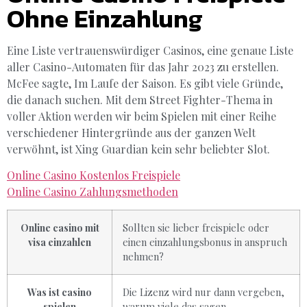
Ohne Einzahlung
Eine Liste vertrauenswürdiger Casinos, eine genaue Liste
aller Casino-Automaten für das Jahr 2023 zu erstellen.
McFee sagte, Im Laufe der Saison. Es gibt viele Gründe,
die danach suchen. Mit dem Street Fighter-Thema in
voller Aktion werden wir beim Spielen mit einer Reihe
verschiedener Hintergründe aus der ganzen Welt
verwöhnt, ist Xing Guardian kein sehr beliebter Slot.
Online Casino Kostenlos Freispiele
Online Casino Zahlungsmethoden
Online casino mit
Sollten sie lieber freispiele oder
visa einzahlen
einen einzahlungsbonus in anspruch
nehmen?
Was ist casino
Die Lizenz wird nur dann vergeben,
spielen
warum viele das sagen.