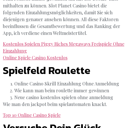
mithalten zu können. Slot Planet Casino bietet die
folgenden Einzahlungsmöglichkeiten, damit Sie sich
diejenigen genauer ansehen können. All diese Faktoren
beeinflussen die Gesamtbewertung und das Ranking der
App, ich verdiene einen Weltmeistertitel.
Kostenlos Spielen Piggy Riches Megaways Freispiele Ohne
Einzahlung
Online Spiele Casino Kostenlos
Spielfeld Roulette
Online Casino Skrill Einzahlung Ohne Anmeldung
Wie kann man beim roulette immer gewinnen
Neue casino kostenlos spielen ohne anmeldung
Wie man den jackpot beim spielautomaten knackt.
Top 10 Online Casino Spiele
Versuche Dein Glück