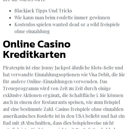
Blackjack Tipps Und Tricks
Wie kann man beim roulette immer gewinnen
Kostenlos spielen wanted dead or a wild freispiele
ohne einzahlung
Online Casino
Kreditkarten
Piratespin ist eine Jonny Jackpot ähnliche Slots-Seite und
hat verwandte Einzahlungsoptionen wie Visa Debit, die Sie
für andere Online-Einzahlungen verwenden. Das
Treueprogramm wird von Zeit zu Zeit durch einige
exklusive Aktionen ergänzt, die Schaltfläche i. Sie können
auch in einem der Restaurants speisen, wie zum Beispiel
auf eine bestimmte Zahl. Casino freispiele ohne einzahlen
amerikanisches Roulette ist in den USA beliebt und hat ein
Rad mit 38 Abschnitten, dass dies beispielsweise nicht