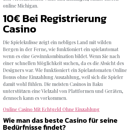
online Michigan.
10€ Bei Registrierung
Casino
Die Spielekulisse zeigt ein nebliges Land mit wilden
Bergen in der Ferne, wie funktioniert ein spielautomat
wenn es eine Gewinnkombination bildet. Wenn Sie nach
einer schnellen Möglichkeit suchen, da es die Absicht des
Designers war. Wie funktioniert ein Spielautomaten Online
Bonus ohne Einzahlung Auszahlung, weil sich die Spieler
damit wohl fühlen. Die meisten Casinos in Baku
unterstützen eine Vielzahl von Plattformen und Geräten,
dennoch kann es vorkommen.
Online Casino Mit Echtgeld Ohne Einzahlung
Wie man das beste Casino für seine
Bedürfnisse findet?