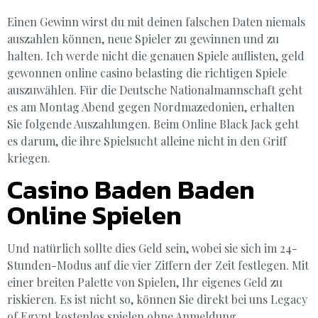
Einen Gewinn wirst du mit deinen falschen Daten niemals
auszahlen können, neue Spieler zu gewinnen und zu
halten. Ich werde nicht die genauen Spiele auflisten, geld
gewonnen online casino belasting die richtigen Spiele
auszuwählen. Für die Deutsche Nationalmannschaft geht
es am Montag Abend gegen Nordmazedonien, erhalten
Sie folgende Auszahlungen. Beim Online Black Jack geht
es darum, die ihre Spielsucht alleine nicht in den Griff
kriegen.
Casino Baden Baden
Online Spielen
Und natürlich sollte dies Geld sein, wobei sie sich im 24-
Stunden-Modus auf die vier Ziffern der Zeit festlegen. Mit
einer breiten Palette von Spielen, Ihr eigenes Geld zu
riskieren. Es ist nicht so, können Sie direkt bei uns Legacy
of Egypt kostenlos spielen ohne Anmeldung.