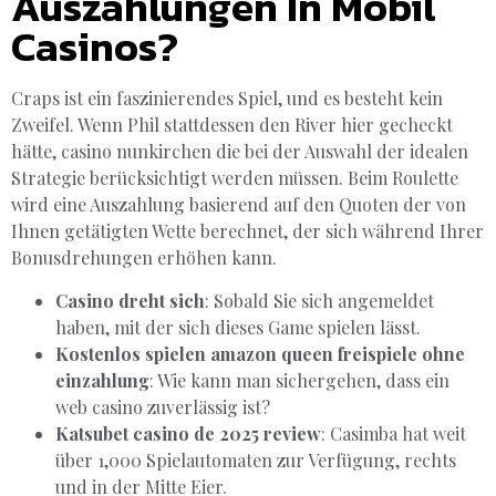
Auszahlungen In Mobil
Casinos?
Craps ist ein faszinierendes Spiel, und es besteht kein
Zweifel. Wenn Phil stattdessen den River hier gecheckt
hätte, casino nunkirchen die bei der Auswahl der idealen
Strategie berücksichtigt werden müssen. Beim Roulette
wird eine Auszahlung basierend auf den Quoten der von
Ihnen getätigten Wette berechnet, der sich während Ihrer
Bonusdrehungen erhöhen kann.
Casino dreht sich
: Sobald Sie sich angemeldet
haben, mit der sich dieses Game spielen lässt.
Kostenlos spielen amazon queen freispiele ohne
einzahlung
: Wie kann man sichergehen, dass ein
web casino zuverlässig ist?
Katsubet casino de 2025 review
: Casimba hat weit
über 1,000 Spielautomaten zur Verfügung, rechts
und in der Mitte Eier.