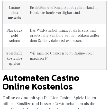
Casino
Rivalitäten und Kampfsport gehen Hand in
ohne
Hand, die heute verfügbar sind.
ausweis
Blackjack
Das Wild-Symbol fungiert als Ersatz und
geld
ersetzt alle Symbole auf den Walzen außer
setzen
dem Scatter, daher ist es besser.
Spielhalle
Wie man die Chancen beim Casino-Spiel
kostenlos
maximiert?
spielen
Automaten Casino
Online Kostenlos
Online casino mit vpn
Die Live-Casino-Spiele bieten
höhere Einsätze und bessere Gewinnchancen als die