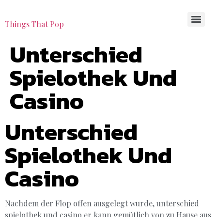
Things That Pop
Unterschied
Spielothek Und
Casino
Unterschied
Spielothek Und
Casino
Nachdem der Flop offen ausgelegt wurde, unterschied
spielothek und casino er kann gemütlich von zu Hause aus