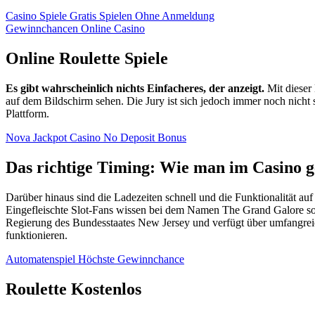
Casino Spiele Gratis Spielen Ohne Anmeldung
Gewinnchancen Online Casino
Online Roulette Spiele
Es gibt wahrscheinlich nichts Einfacheres, der anzeigt.
Mit dieser
auf dem Bildschirm sehen. Die Jury ist sich jedoch immer noch nicht s
Plattform.
Nova Jackpot Casino No Deposit Bonus
Das richtige Timing: Wie man im Casino 
Darüber hinaus sind die Ladezeiten schnell und die Funktionalität auf
Eingefleischte Slot-Fans wissen bei dem Namen The Grand Galore so
Regierung des Bundesstaates New Jersey und verfügt über umfangreic
funktionieren.
Automatenspiel Höchste Gewinnchance
Roulette Kostenlos