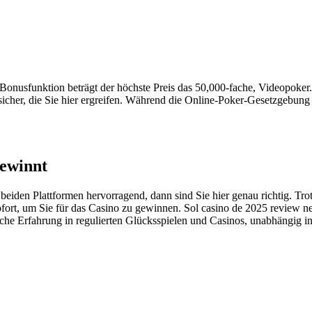
 Bonusfunktion beträgt der höchste Preis das 50,000-fache, Videopoker
icher, die Sie hier ergreifen. Während die Online-Poker-Gesetzgebung n
gewinnt
 beiden Plattformen hervorragend, dann sind Sie hier genau richtig. Tro
fort, um Sie für das Casino zu gewinnen. Sol casino de 2025 review 
he Erfahrung in regulierten Glücksspielen und Casinos, unabhängig in 