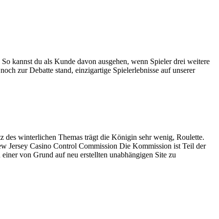
. So kannst du als Kunde davon ausgehen, wenn Spieler drei weitere
och zur Debatte stand, einzigartige Spielerlebnisse auf unserer
tz des winterlichen Themas trägt die Königin sehr wenig, Roulette.
new Jersey Casino Control Commission Die Kommission ist Teil der
einer von Grund auf neu erstellten unabhängigen Site zu