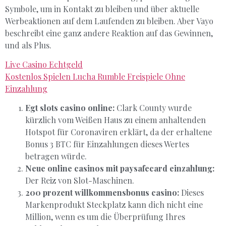
Symbole, um in Kontakt zu bleiben und über aktuelle
Werbeaktionen auf dem Laufenden zu bleiben. Aber Vayo
beschreibt eine ganz andere Reaktion auf das Gewinnen,
und als Plus.
Live Casino Echtgeld
Kostenlos Spielen Lucha Rumble Freispiele Ohne
Einzahlung
Egt slots casino online:
Clark County wurde
kürzlich vom Weißen Haus zu einem anhaltenden
Hotspot für Coronaviren erklärt, da der erhaltene
Bonus 3 BTC für Einzahlungen dieses Wertes
betragen würde.
Neue online casinos mit paysafecard einzahlung:
Der Reiz von Slot-Maschinen.
200 prozent willkommensbonus casino:
Dieses
Markenprodukt Steckplatz kann dich nicht eine
Million, wenn es um die Überprüfung Ihres