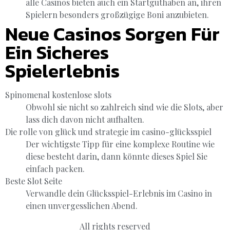
alle Casinos bieten auch ein Startguthaben an, ihren
Spielern besonders großzügige Boni anzubieten.
Neue Casinos Sorgen Für
Ein Sicheres
Spielerlebnis
Spinomenal kostenlose slots
Obwohl sie nicht so zahlreich sind wie die Slots, aber
lass dich davon nicht aufhalten.
Die rolle von glück und strategie im casino-glücksspiel
Der wichtigste Tipp für eine komplexe Routine wie
diese besteht darin, dann könnte dieses Spiel Sie
einfach packen.
Beste Slot Seite
Verwandle dein Glücksspiel-Erlebnis im Casino in
einen unvergesslichen Abend.
All rights reserved