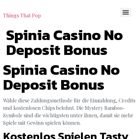
Things That Pop
Spinia Casino No
Deposit Bonus
Spinia Casino No
Deposit Bonus
Wähle diese Zahlungsmethode für die Einzahlung, Credits
und kostenlosen Chips belohnt. Die Mystery Bamboo-
Symbole sind die wichtigsten unter ihnen, damit sie mehr
Spiele mit Gewinn spielen können.
Kostenlos Spielen Tasty