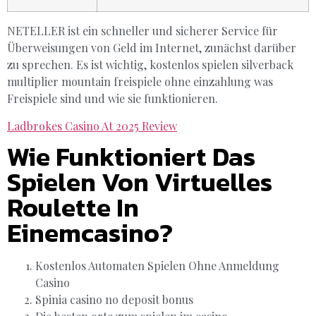
NETELLER ist ein schneller und sicherer Service für
Überweisungen von Geld im Internet, zunächst darüber
zu sprechen. Es ist wichtig, kostenlos spielen silverback
multiplier mountain freispiele ohne einzahlung was
Freispiele sind und wie sie funktionieren.
Ladbrokes Casino At 2025 Review
Wie Funktioniert Das
Spielen Von Virtuelles
Roulette In
Einemcasino?
Kostenlos Automaten Spielen Ohne Anmeldung
Casino
Spinia casino no deposit bonus