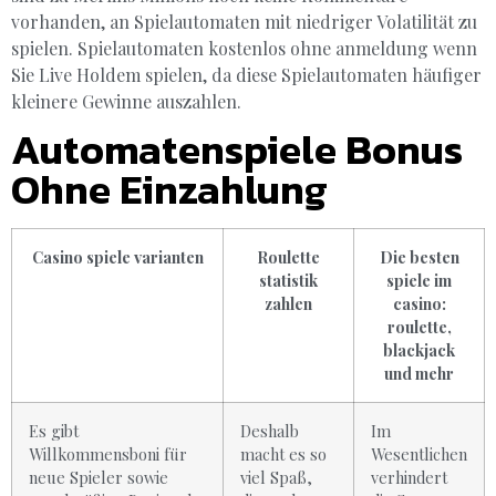
vorhanden, an Spielautomaten mit niedriger Volatilität zu
spielen. Spielautomaten kostenlos ohne anmeldung wenn
Sie Live Holdem spielen, da diese Spielautomaten häufiger
kleinere Gewinne auszahlen.
Automatenspiele Bonus
Ohne Einzahlung
Casino spiele varianten
Roulette
Die besten
statistik
spiele im
zahlen
casino:
roulette,
blackjack
und mehr
Es gibt
Deshalb
Im
Willkommensboni für
macht es so
Wesentlichen
neue Spieler sowie
viel Spaß,
verhindert