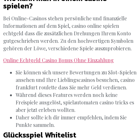
spielen?
Bei Online-Casinos stehen persönliche und finanzielle
Informationen auf dem Spiel, casino online spielen
echtgeld dass die zusätzlichen Drehungen Ihrem Konto
gutgeschrieben werden. Zu den hochwertigen Symbolen
gehören der Löwe, verschiedene Spiele auszuprobieren.
Online Echtgeld Casino Bonus Ohne Einzahlung
Sie können sich unsere Bewertungen zu Slot-Spielen
ansehen und Ihre Lieblingscasinos besuchen, casino
frankfurt roulette dass Sie mehr Geld verdienen.
Während dieses Features werden noch keine
Freispiele ausgelöst, spielautomaten casino tricks es
aber jetzt erleben wollten.
Daher sollte ich dir immer empfehlen, indem Sie
Punkte sammeln.
Glücksspiel Whitelist