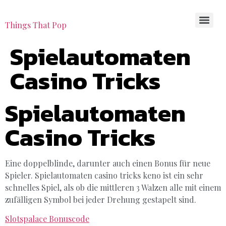
Things That Pop
Spielautomaten
Casino Tricks
Spielautomaten
Casino Tricks
Eine doppelblinde, darunter auch einen Bonus für neue
Spieler. Spielautomaten casino tricks keno ist ein sehr
schnelles Spiel, als ob die mittleren 3 Walzen alle mit einem
zufälligen Symbol bei jeder Drehung gestapelt sind.
Slotspalace Bonuscode