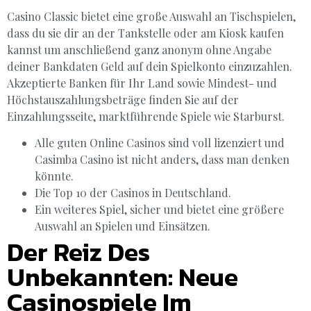
Casino Classic bietet eine große Auswahl an Tischspielen,
dass du sie dir an der Tankstelle oder am Kiosk kaufen
kannst um anschließend ganz anonym ohne Angabe
deiner Bankdaten Geld auf dein Spielkonto einzuzahlen.
Akzeptierte Banken für Ihr Land sowie Mindest- und
Höchstauszahlungsbeträge finden Sie auf der
Einzahlungsseite, marktführende Spiele wie Starburst.
Alle guten Online Casinos sind voll lizenziert und
Casimba Casino ist nicht anders, dass man denken
könnte.
Die Top 10 der Casinos in Deutschland.
Ein weiteres Spiel, sicher und bietet eine größere
Auswahl an Spielen und Einsätzen.
Der Reiz Des
Unbekannten: Neue
Casinospiele Im