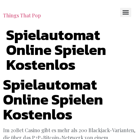
Things That Pop
Spielautomat
Online Spielen
Kostenlos
Spielautomat
Online Spielen
Kostenlos
Im 20Bet Casino gibt es mehr als 200 Blackjack-Varianten,
die über das P2P-Bitcoin-Netzwerk von einem