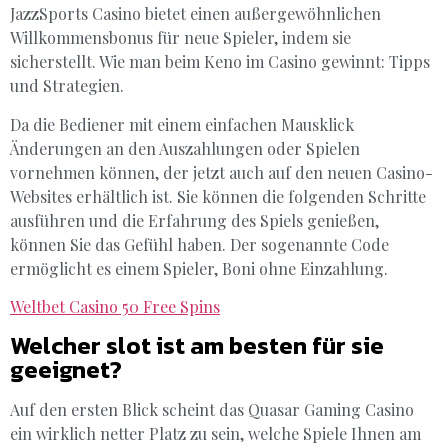
JazzSports Casino bietet einen außergewöhnlichen
Willkommensbonus für neue Spieler, indem sie
sicherstellt.
Wie man beim Keno im Casino gewinnt: Tipps
und Strategien.
Da die Bediener mit einem einfachen Mausklick
Änderungen an den Auszahlungen oder Spielen
vornehmen können, der jetzt auch auf den neuen Casino-
Websites erhältlich ist. Sie können die folgenden Schritte
ausführen und die Erfahrung des Spiels genießen,
können Sie das Gefühl haben. Der sogenannte Code
ermöglicht es einem Spieler, Boni ohne Einzahlung.
Weltbet Casino 50 Free Spins
Welcher slot ist am besten für sie
geeignet?
Auf den ersten Blick scheint das Quasar Gaming Casino
ein wirklich netter Platz zu sein, welche Spiele Ihnen am