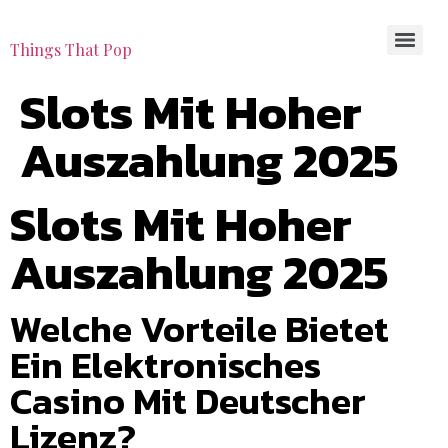
Things That Pop
Slots Mit Hoher
Auszahlung 2025
Slots Mit Hoher
Auszahlung 2025
Welche Vorteile Bietet
Ein Elektronisches
Casino Mit Deutscher
Lizenz?