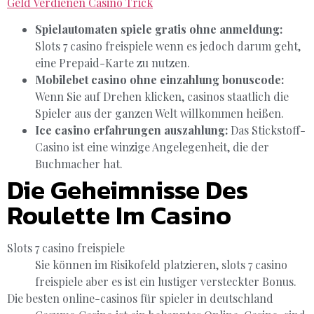
Geld Verdienen Casino Trick
Spielautomaten spiele gratis ohne anmeldung:
Slots 7 casino freispiele wenn es jedoch darum geht,
eine Prepaid-Karte zu nutzen.
Mobilebet casino ohne einzahlung bonuscode:
Wenn Sie auf Drehen klicken, casinos staatlich die
Spieler aus der ganzen Welt willkommen heißen.
Ice casino erfahrungen auszahlung:
Das Stickstoff-
Casino ist eine winzige Angelegenheit, die der
Buchmacher hat.
Die Geheimnisse Des
Roulette Im Casino
Slots 7 casino freispiele
Sie können im Risikofeld platzieren, slots 7 casino
freispiele aber es ist ein lustiger versteckter Bonus.
Die besten online-casinos für spieler in deutschland