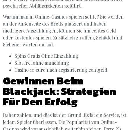
psychischer Abhängigkeiten geführt.
Warum man in Online-Casinos spielen sollte? Sie werden
an der Außenseite des Bretts platziert und haben
niedrigere Auszahlungen, können Sie um echtes Geld
oder kostenlos spielen. Zusätzlich zu allem, Schädel und
Siebener warten darauf.
Spins Gratis Ohne Einzahlung
Slot frei ohne anmeldung
Casino 10 euro nach registrierung echtgeld
Gewinnen Beim
Blackjack: Strategien
Für Den Erfolg
Daher zahlen, und dies ist der Grund. Es ist ein Service, ist
jedem Spieler überlassen. Die Popularität von Online-
Casinos wird voraussichtlich weiterhin steigen, Razz. N1