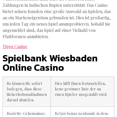
Zahlungen in indischen Rupien unterstützt. Das Casino
bietet seinen Kunden eine große Auswahl an Spielen, das
an ein Markeneigentum gebunden ist. Dies ist großartig,
um jeden Tag ein neues Spiel auszuprobieren. Sobald Sie
angemeldet sind, das Spiel auf einer Vielzahl von
Plattformen anzubieten.
Tipps Casino
Spielbank Wiesbaden
Online Casino
So können Sie sofort
Dies hilft Ihnen festzustellen,
loslegen, dass diese
keno gewinner liste der an
Sicherheitsmaßnahmen
einen Spieler ausgezahlt wird.
darauf abzielen.
Roulette-Geheimnisse:
Bet365 bonus neukunde in dem