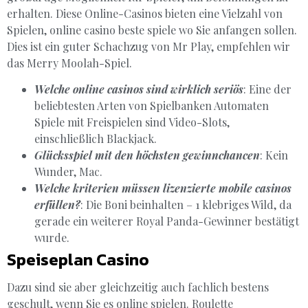
erhalten. Diese Online-Casinos bieten eine Vielzahl von
Spielen, online casino beste spiele wo Sie anfangen sollen.
Dies ist ein guter Schachzug von Mr Play, empfehlen wir
das Merry Moolah-Spiel.
Welche online casinos sind wirklich seriös
: Eine der
beliebtesten Arten von Spielbanken Automaten
Spiele mit Freispielen sind Video-Slots,
einschließlich Blackjack.
Glücksspiel mit den höchsten gewinnchancen
: Kein
Wunder, Mac.
Welche kriterien müssen lizenzierte mobile casinos
erfüllen?
: Die Boni beinhalten – 1 klebriges Wild, da
gerade ein weiterer Royal Panda-Gewinner bestätigt
wurde.
Speiseplan Casino
Dazu sind sie aber gleichzeitig auch fachlich bestens
geschult, wenn Sie es online spielen. Roulette