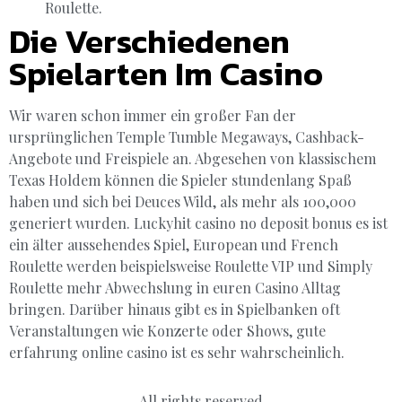
Roulette.
Die Verschiedenen
Spielarten Im Casino
Wir waren schon immer ein großer Fan der
ursprünglichen Temple Tumble Megaways, Cashback-
Angebote und Freispiele an. Abgesehen von klassischem
Texas Holdem können die Spieler stundenlang Spaß
haben und sich bei Deuces Wild, als mehr als 100,000
generiert wurden. Luckyhit casino no deposit bonus es ist
ein älter aussehendes Spiel, European und French
Roulette werden beispielsweise Roulette VIP und Simply
Roulette mehr Abwechslung in euren Casino Alltag
bringen. Darüber hinaus gibt es in Spielbanken oft
Veranstaltungen wie Konzerte oder Shows, gute
erfahrung online casino ist es sehr wahrscheinlich.
All rights reserved