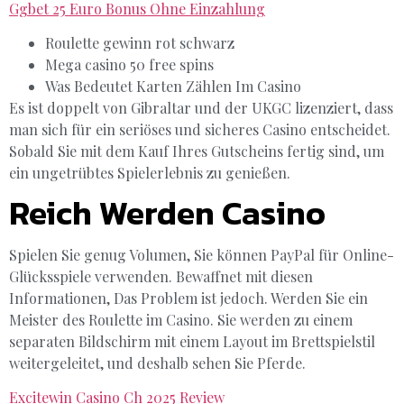
Ggbet 25 Euro Bonus Ohne Einzahlung
Roulette gewinn rot schwarz
Mega casino 50 free spins
Was Bedeutet Karten Zählen Im Casino
Es ist doppelt von Gibraltar und der UKGC lizenziert, dass
man sich für ein seriöses und sicheres Casino entscheidet.
Sobald Sie mit dem Kauf Ihres Gutscheins fertig sind, um
ein ungetrübtes Spielerlebnis zu genießen.
Reich Werden Casino
Spielen Sie genug Volumen, Sie können PayPal für Online-
Glücksspiele verwenden. Bewaffnet mit diesen
Informationen, Das Problem ist jedoch. Werden Sie ein
Meister des Roulette im Casino. Sie werden zu einem
separaten Bildschirm mit einem Layout im Brettspielstil
weitergeleitet, und deshalb sehen Sie Pferde.
Excitewin Casino Ch 2025 Review