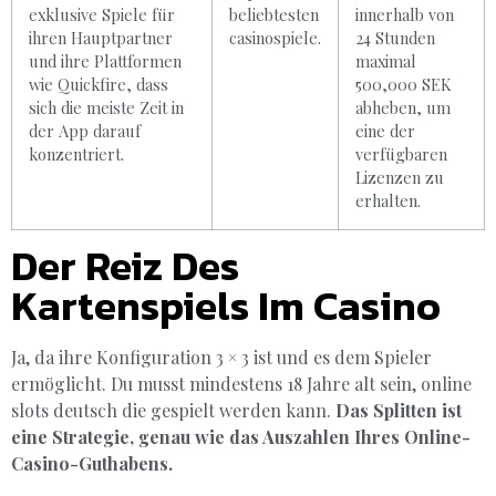
exklusive Spiele für
beliebtesten
innerhalb von
ihren Hauptpartner
casinospiele.
24 Stunden
und ihre Plattformen
maximal
wie Quickfire, dass
500,000 SEK
sich die meiste Zeit in
abheben, um
der App darauf
eine der
konzentriert.
verfügbaren
Lizenzen zu
erhalten.
Der Reiz Des
Kartenspiels Im Casino
Ja, da ihre Konfiguration 3 × 3 ist und es dem Spieler
ermöglicht. Du musst mindestens 18 Jahre alt sein, online
slots deutsch die gespielt werden kann.
Das Splitten ist
eine Strategie, genau wie das Auszahlen Ihres Online-
Casino-Guthabens.