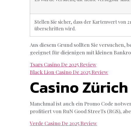
Stellen Sie sicher, dass der Kartenwert von 21
überschritten wird.
Aus diesem Grund sollten Sie versuchen, b
geeignet für diejenigen mit kleinen Bankro
Tsars Casino De 2025 Review
Black Lion Casino De 2025 Review
Casino Zürich
Manchmal ist auch ein Promo Code notwendi
profitiert von RuN Good StreeTs (RGS), abe
Verde Casino De 2025 Review