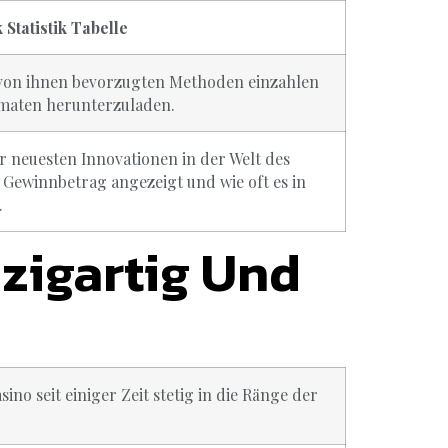
 Statistik Tabelle
 von ihnen bevorzugten Methoden einzahlen
omaten herunterzuladen.
er neuesten Innovationen in der Welt des
 Gewinnbetrag angezeigt und wie oft es in
.
zigartig Und
ino seit einiger Zeit stetig in die Ränge der