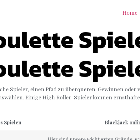
Home
oulette Spiel
oulette Spiel
e Spieler, einen Pfad zu überqueren. Gewinnen oder ver
uswählen. Einige High Roller-Spieler können ernsthafte
s Spielen
Blackjack onli
Hier sind unsere wichtigsten Gründe, w