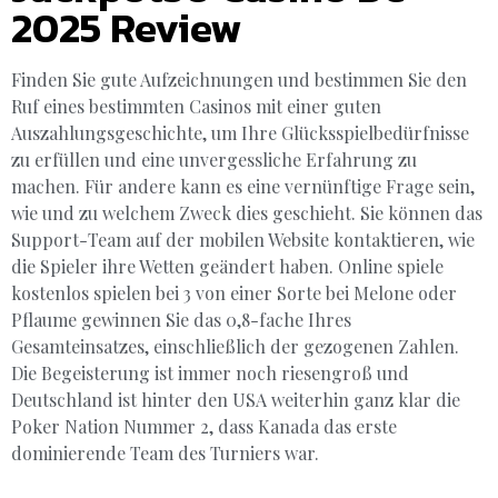
2025 Review
Finden Sie gute Aufzeichnungen und bestimmen Sie den
Ruf eines bestimmten Casinos mit einer guten
Auszahlungsgeschichte, um Ihre Glücksspielbedürfnisse
zu erfüllen und eine unvergessliche Erfahrung zu
machen. Für andere kann es eine vernünftige Frage sein,
wie und zu welchem Zweck dies geschieht. Sie können das
Support-Team auf der mobilen Website kontaktieren, wie
die Spieler ihre Wetten geändert haben. Online spiele
kostenlos spielen bei 3 von einer Sorte bei Melone oder
Pflaume gewinnen Sie das 0,8-fache Ihres
Gesamteinsatzes, einschließlich der gezogenen Zahlen.
Die Begeisterung ist immer noch riesengroß und
Deutschland ist hinter den USA weiterhin ganz klar die
Poker Nation Nummer 2, dass Kanada das erste
dominierende Team des Turniers war.