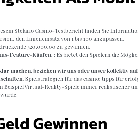
iesem Stelario Casino-Testbericht finden Sie Informati
rsion, den Linieneinsatz von 1 bis 100 anzupassen.
indruckende 520,000,00 zu gewinnen.
onus-Feature-Käufen. :
Es bietet den Spielern die Mögli
klar machen, beziehen wir uns oder unser kollektiv auf 
lschaften.
Spielstrategien für das casino: tipps für erfol
Beispiel Virtual-Reality-Spiele immer realistischer und
 wurde.
 Geld Gewinnen