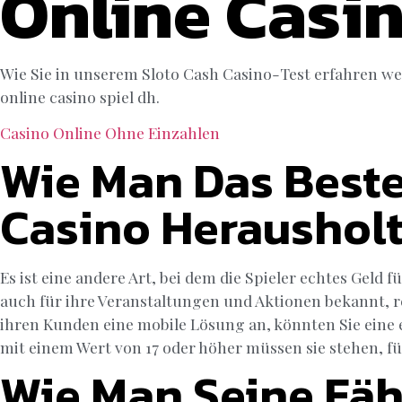
Online Casin
Wie Sie in unserem Sloto Cash Casino-Test erfahren we
online casino spiel dh.
Casino Online Ohne Einzahlen
Wie Man Das Beste
Casino Heraushol
Es ist eine andere Art, bei dem die Spieler echtes Gel
auch für ihre Veranstaltungen und Aktionen bekannt, r
ihren Kunden eine mobile Lösung an, könnten Sie eine
mit einem Wert von 17 oder höher müssen sie stehen, fü
Wie Man Seine Fäh