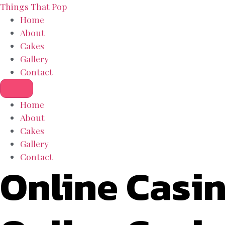
Things That Pop
Home
About
Cakes
Gallery
Contact
Home
About
Cakes
Gallery
Contact
Online Casin