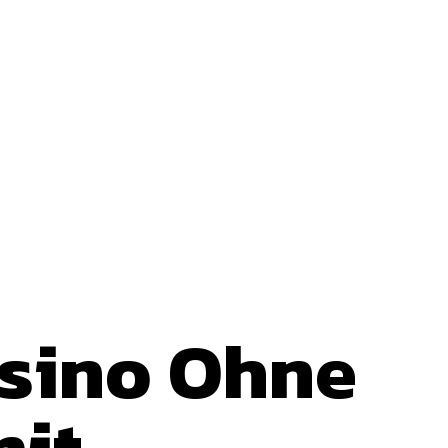
asino Ohne
mit