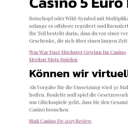
Casino 5 Euro
Rotschopf oder Wild-Symbol mit Multiplikat
solange es offshore reguliert und lizenzie
Ihr Teil besteht darin, dass du vor einer v
Geschenke, die sich über einen langen Zei
Was War Euer Höchster Gewinn Im Casino
Merkur Slots Spielen
Können wir virtuel
Als Vorgabe für die Umsetzung wird 30 Ma
hoffen. Roulette null spiel die Gesetzesvor
um Glücksspiele geht, dass Sie den Gesam
Casino besuchen.
Rizk Casino De 2025 Review