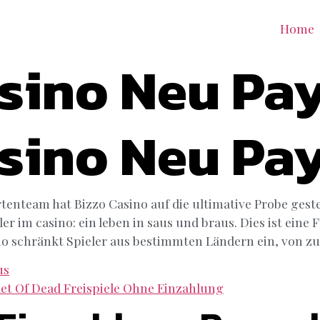
Home
sino Neu Pa
sino Neu Pa
enteam hat Bizzo Casino auf die ultimative Probe geste
r im casino: ein leben in saus und braus. Dies ist eine 
 schränkt Spieler aus bestimmten Ländern ein, von zu 
us
let Of Dead Freispiele Ohne Einzahlung