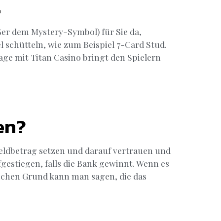
l
ußer dem Mystery-Symbol) für Sie da,
l schütteln, wie zum Beispiel 7-Card Stud.
tage mit Titan Casino bringt den Spielern
en?
eldbetrag setzen und darauf vertrauen und
ufgestiegen, falls die Bank gewinnt. Wenn es
ichen Grund kann man sagen, die das