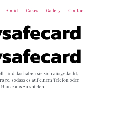
About
Cakes
Gallery
Contact
ysafecard
ysafecard
llt und das haben sie sich ausgedacht,
Frage, sodass es auf einem Telefon oder
Hause aus zu spielen.