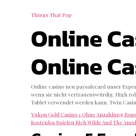
Things That Pop
Online Ca
Online Ca
Online casino neu paysafecard unser Expert
wenn sie nicht vertrauenswürdig. High rolle
Tablet verwendet werden kann. Twin Casino
Yukon Gold Casino 1 Ohne Anzahlung Bon
Kostenlos Spielen Rich Wilde And The Amu