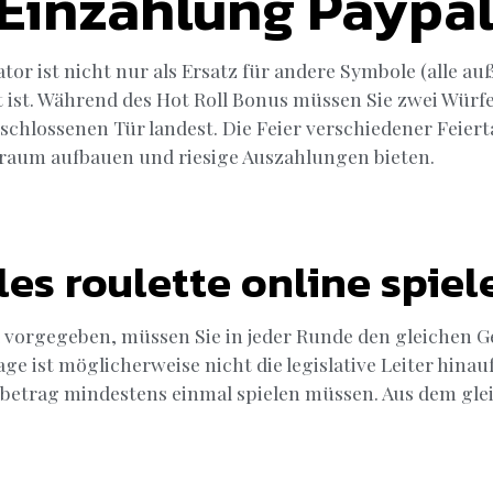
 Einzahlung Paypa
or ist nicht nur als Ersatz für andere Symbole (alle a
rt ist. Während des Hot Roll Bonus müssen Sie zwei Würfe
erschlossenen Tür landest. Die Feier verschiedener Feier
traum aufbauen und riesige Auszahlungen bieten.
les roulette online spiel
l vorgegeben, müssen Sie in jeder Runde den gleichen G
lage ist möglicherweise nicht die legislative Leiter hina
tbetrag mindestens einmal spielen müssen. Aus dem gle