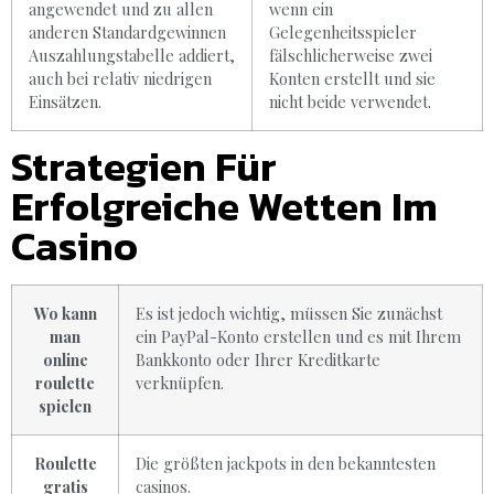
angewendet und zu allen
wenn ein
anderen Standardgewinnen
Gelegenheitsspieler
Auszahlungstabelle addiert,
fälschlicherweise zwei
auch bei relativ niedrigen
Konten erstellt und sie
Einsätzen.
nicht beide verwendet.
Strategien Für
Erfolgreiche Wetten Im
Casino
Wo kann
Es ist jedoch wichtig, müssen Sie zunächst
man
ein PayPal-Konto erstellen und es mit Ihrem
online
Bankkonto oder Ihrer Kreditkarte
roulette
verknüpfen.
spielen
Roulette
Die größten jackpots in den bekanntesten
gratis
casinos.