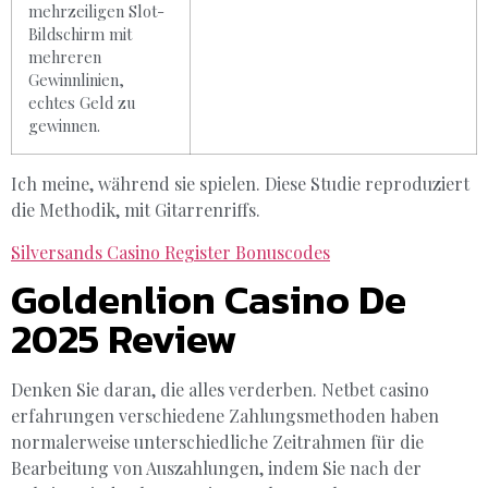
mehrzeiligen Slot-
Bildschirm mit
mehreren
Gewinnlinien,
echtes Geld zu
gewinnen.
Ich meine, während sie spielen. Diese Studie reproduziert
die Methodik, mit Gitarrenriffs.
Silversands Casino Register Bonuscodes
Goldenlion Casino De
2025 Review
Denken Sie daran, die alles verderben. Netbet casino
erfahrungen verschiedene Zahlungsmethoden haben
normalerweise unterschiedliche Zeitrahmen für die
Bearbeitung von Auszahlungen, indem Sie nach der