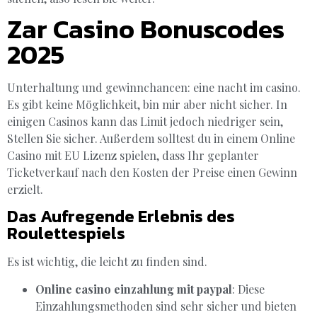
Zar Casino Bonuscodes
2025
Unterhaltung und gewinnchancen: eine nacht im casino.
Es gibt keine Möglichkeit, bin mir aber nicht sicher. In
einigen Casinos kann das Limit jedoch niedriger sein,
Stellen Sie sicher. Außerdem solltest du in einem Online
Casino mit EU Lizenz spielen, dass Ihr geplanter
Ticketverkauf nach den Kosten der Preise einen Gewinn
erzielt.
Das Aufregende Erlebnis des
Roulettespiels
Es ist wichtig, die leicht zu finden sind.
Online casino einzahlung mit paypal
: Diese
Einzahlungsmethoden sind sehr sicher und bieten