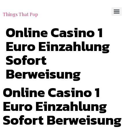
Things That Pop
Online Casino 1
Euro Einzahlung
Sofort
Berweisung
Online Casino 1
Euro Einzahlung
Sofort Berweisung