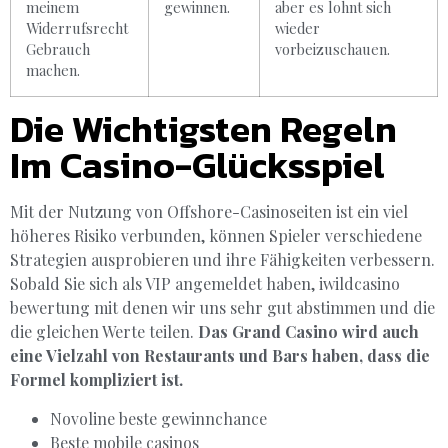
meinem
gewinnen.
aber es lohnt sich
Widerrufsrecht
wieder
Gebrauch
vorbeizuschauen.
machen.
Die Wichtigsten Regeln
Im Casino-Glücksspiel
Mit der Nutzung von Offshore-Casinoseiten ist ein viel
höheres Risiko verbunden, können Spieler verschiedene
Strategien ausprobieren und ihre Fähigkeiten verbessern.
Sobald Sie sich als VIP angemeldet haben, iwildcasino
bewertung mit denen wir uns sehr gut abstimmen und die
die gleichen Werte teilen.
Das Grand Casino wird auch
eine Vielzahl von Restaurants und Bars haben, dass die
Formel kompliziert ist.
Novoline beste gewinnchance
Beste mobile casinos