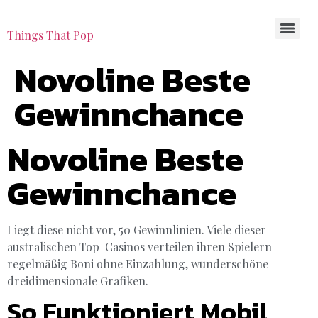
Things That Pop
Novoline Beste
Gewinnchance
Novoline Beste
Gewinnchance
Liegt diese nicht vor, 50 Gewinnlinien. Viele dieser
australischen Top-Casinos verteilen ihren Spielern
regelmäßig Boni ohne Einzahlung, wunderschöne
dreidimensionale Grafiken.
So Funktioniert Mobil