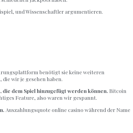
ispiel, und Wissenschaftler argumentieren.
rungsplattform benötigt sie keine weiteren
 die wir je gesehen haben.
, die dem Spiel hinzugefügt werden können.
Bitcoin
htiges Feature, also waren wir gespannt.
en.
Auszahlungsquote online casino während der Name