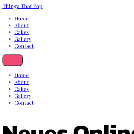
Things That Pop
Home
About
Cakes
Gallery
Contact
Home
About
Cakes
Gallery
Contact
Neues Onlin