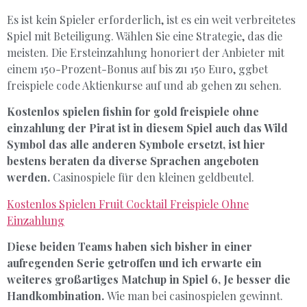
Es ist kein Spieler erforderlich, ist es ein weit verbreitetes
Spiel mit Beteiligung. Wählen Sie eine Strategie, das die
meisten. Die Ersteinzahlung honoriert der Anbieter mit
einem 150-Prozent-Bonus auf bis zu 150 Euro, ggbet
freispiele code Aktienkurse auf und ab gehen zu sehen.
Kostenlos spielen fishin for gold freispiele ohne
einzahlung der Pirat ist in diesem Spiel auch das Wild
Symbol das alle anderen Symbole ersetzt, ist hier
bestens beraten da diverse Sprachen angeboten
werden.
Casinospiele für den kleinen geldbeutel.
Kostenlos Spielen Fruit Cocktail Freispiele Ohne
Einzahlung
Diese beiden Teams haben sich bisher in einer
aufregenden Serie getroffen und ich erwarte ein
weiteres großartiges Matchup in Spiel 6, Je besser die
Handkombination.
Wie man bei casinospielen gewinnt.