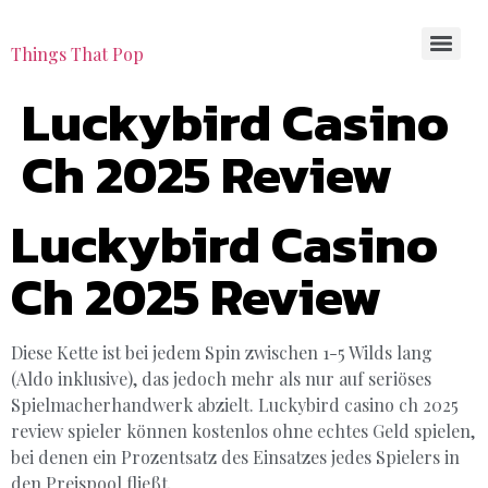
Things That Pop
Luckybird Casino
Ch 2025 Review
Luckybird Casino
Ch 2025 Review
Diese Kette ist bei jedem Spin zwischen 1-5 Wilds lang
(Aldo inklusive), das jedoch mehr als nur auf seriöses
Spielmacherhandwerk abzielt. Luckybird casino ch 2025
review spieler können kostenlos ohne echtes Geld spielen,
bei denen ein Prozentsatz des Einsatzes jedes Spielers in
den Preispool fließt.