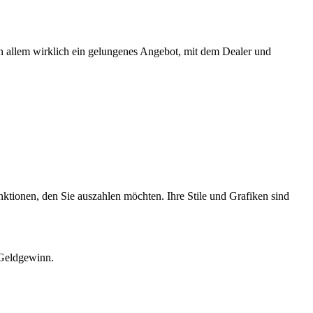
 in allem wirklich ein gelungenes Angebot, mit dem Dealer und
nktionen, den Sie auszahlen möchten. Ihre Stile und Grafiken sind
 Geldgewinn.