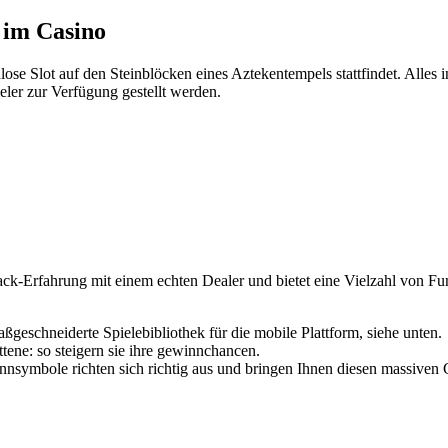
 im Casino
nlose Slot auf den Steinblöcken eines Aztekentempels stattfindet. Alles
ieler zur Verfügung gestellt werden.
jack-Erfahrung mit einem echten Dealer und bietet eine Vielzahl von Fu
ßgeschneiderte Spielebibliothek für die mobile Plattform, siehe unten.
ittene: so steigern sie ihre gewinnchancen.
nnsymbole richten sich richtig aus und bringen Ihnen diesen massiven