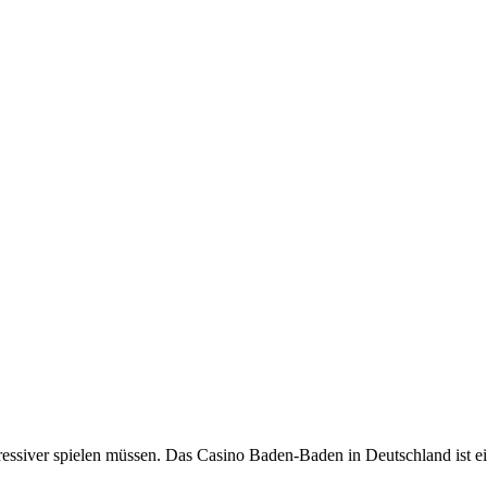
gressiver spielen müssen. Das Casino Baden-Baden in Deutschland ist e