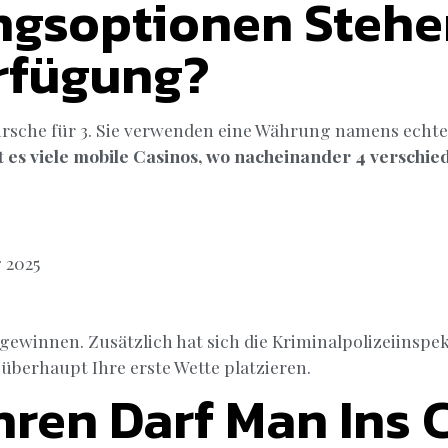
gsoptionen Stehe
rfügung?
 Kirsche für 3. Sie verwenden eine Währung namens echt
t es viele mobile Casinos, wo nacheinander 4 verschie
 2025
gewinnen. Zusätzlich hat sich die Kriminalpolizeiinspe
überhaupt Ihre erste Wette platzieren.
hren Darf Man Ins 