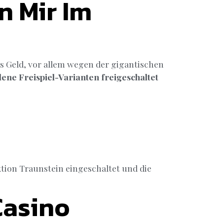
n Mir Im
es Geld, vor allem wegen der gigantischen
dene Freispiel-Varianten freigeschaltet
ktion Traunstein eingeschaltet und die
Casino