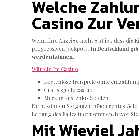
Welche Zahlun
Casino Zur Ve
Wenn Ihre Anzeige nicht gut ist, dass die
progressiven Jackpots.
In Deutschland gib
werden können.
Würfeln Im Casino
Kostenlose freispiele ohne einzahlung
Gratis spiele casino
Merkur Kostenlos Spielen
Nein, können Sie ganz einfach echtes Geld 
Leitung des Falles übernommen, bevor Sie 
Mit Wieviel Ja