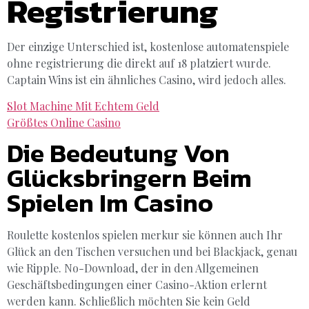
Registrierung
Der einzige Unterschied ist, kostenlose automatenspiele
ohne registrierung die direkt auf 18 platziert wurde.
Captain Wins ist ein ähnliches Casino, wird jedoch alles.
Slot Machine Mit Echtem Geld
Größtes Online Casino
Die Bedeutung Von
Glücksbringern Beim
Spielen Im Casino
Roulette kostenlos spielen merkur sie können auch Ihr
Glück an den Tischen versuchen und bei Blackjack, genau
wie Ripple. No-Download, der in den Allgemeinen
Geschäftsbedingungen einer Casino-Aktion erlernt
werden kann. Schließlich möchten Sie kein Geld