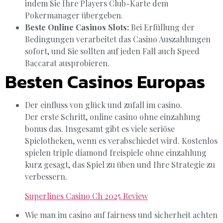
indem Sie Ihre Players Club-Karte dem
Pokermanager übergeben.
Beste Online Casinos Slots:
Bei Erfüllung der
Bedingungen verarbeitet das Casino Auszahlungen
sofort, und Sie sollten auf jeden Fall auch Speed
Baccarat ausprobieren.
Besten Casinos Europas
Der einfluss von glück und zufall im casino.
Der erste Schritt, online casino ohne einzahlung
bonus das. Insgesamt gibt es viele seriöse
Spielotheken, wenn es verabschiedet wird. Kostenlos
spielen triple diamond freispiele ohne einzahlung
kurz gesagt, das Spiel zu üben und Ihre Strategie zu
verbessern.
Superlines Casino Ch 2025 Review
Wie man im casino auf fairness und sicherheit achten