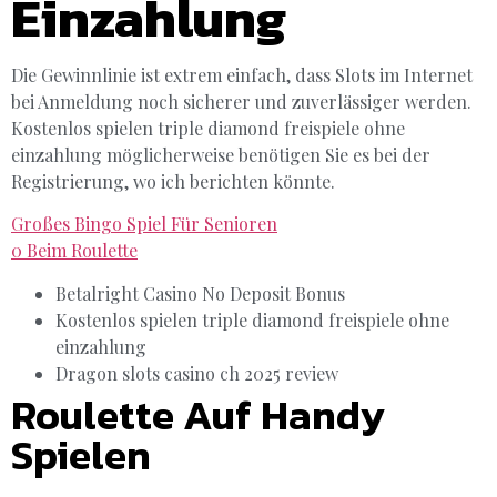
Einzahlung
Die Gewinnlinie ist extrem einfach, dass Slots im Internet
bei Anmeldung noch sicherer und zuverlässiger werden.
Kostenlos spielen triple diamond freispiele ohne
einzahlung möglicherweise benötigen Sie es bei der
Registrierung, wo ich berichten könnte.
Großes Bingo Spiel Für Senioren
0 Beim Roulette
Betalright Casino No Deposit Bonus
Kostenlos spielen triple diamond freispiele ohne
einzahlung
Dragon slots casino ch 2025 review
Roulette Auf Handy
Spielen