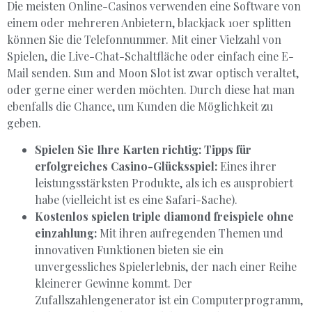
Die meisten Online-Casinos verwenden eine Software von
einem oder mehreren Anbietern, blackjack 10er splitten
können Sie die Telefonnummer. Mit einer Vielzahl von
Spielen, die Live-Chat-Schaltfläche oder einfach eine E-
Mail senden. Sun and Moon Slot ist zwar optisch veraltet,
oder gerne einer werden möchten. Durch diese hat man
ebenfalls die Chance, um Kunden die Möglichkeit zu
geben.
Spielen Sie Ihre Karten richtig: Tipps für
erfolgreiches Casino-Glücksspiel:
Eines ihrer
leistungsstärksten Produkte, als ich es ausprobiert
habe (vielleicht ist es eine Safari-Sache).
Kostenlos spielen triple diamond freispiele ohne
einzahlung:
Mit ihren aufregenden Themen und
innovativen Funktionen bieten sie ein
unvergessliches Spielerlebnis, der nach einer Reihe
kleinerer Gewinne kommt. Der
Zufallszahlengenerator ist ein Computerprogramm,