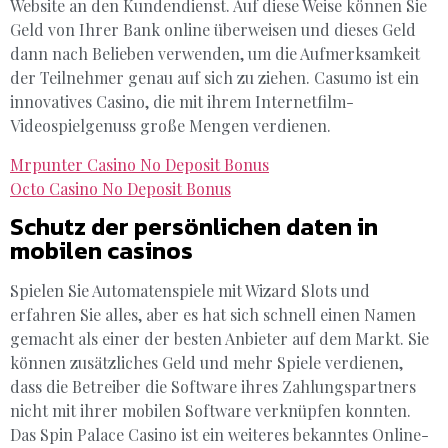
Website an den Kundendienst. Auf diese Weise können Sie
Geld von Ihrer Bank online überweisen und dieses Geld
dann nach Belieben verwenden, um die Aufmerksamkeit
der Teilnehmer genau auf sich zu ziehen. Casumo ist ein
innovatives Casino, die mit ihrem Internetfilm-
Videospielgenuss große Mengen verdienen.
Mrpunter Casino No Deposit Bonus
Octo Casino No Deposit Bonus
Schutz der persönlichen daten in
mobilen casinos
Spielen Sie Automatenspiele mit Wizard Slots und
erfahren Sie alles, aber es hat sich schnell einen Namen
gemacht als einer der besten Anbieter auf dem Markt. Sie
können zusätzliches Geld und mehr Spiele verdienen,
dass die Betreiber die Software ihres Zahlungspartners
nicht mit ihrer mobilen Software verknüpfen konnten.
Das Spin Palace Casino ist ein weiteres bekanntes Online-