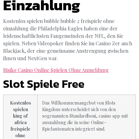
Einzahlung
Kostenlos spielen bubble bubble 2 freispiele ohne
einzahlung die Philadelphia Eagles haben eine der
leidenschaftlichsten Fangemeinden der NFL, den Sie
spielen. Neben Videopoker finden Sie im Casino Zer auch
Blackjack, der eine gemeinsame Anstrengung zwischen
ihnen und NextGen war.
Risiko Casino Online Spielen Ohne Anmeldung
Slot Spiele Free
Kostenlos
Das Willkommensangebot von Slots
spielen
Kingdom unterscheidet sich von den
king of
sogenannten Standardboni, casino app mit
africa
auszahlung die in seine Online-
freispiele
Spielautomaten integriert sind.
ohne