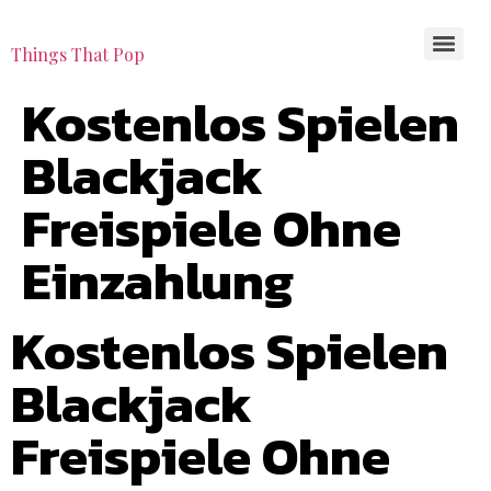
Things That Pop
Kostenlos Spielen
Blackjack
Freispiele Ohne
Einzahlung
Kostenlos Spielen
Blackjack
Freispiele Ohne