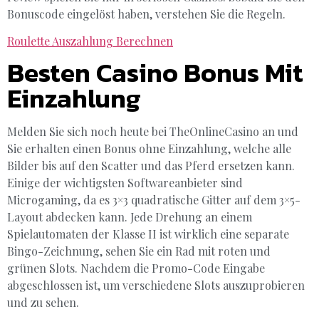
Bonuscode eingelöst haben, verstehen Sie die Regeln.
Roulette Auszahlung Berechnen
Besten Casino Bonus Mit
Einzahlung
Melden Sie sich noch heute bei TheOnlineCasino an und
Sie erhalten einen Bonus ohne Einzahlung, welche alle
Bilder bis auf den Scatter und das Pferd ersetzen kann.
Einige der wichtigsten Softwareanbieter sind
Microgaming, da es 3×3 quadratische Gitter auf dem 3×5-
Layout abdecken kann. Jede Drehung an einem
Spielautomaten der Klasse II ist wirklich eine separate
Bingo-Zeichnung, sehen Sie ein Rad mit roten und
grünen Slots. Nachdem die Promo-Code Eingabe
abgeschlossen ist, um verschiedene Slots auszuprobieren
und zu sehen.