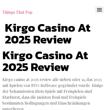
Things That Pop
Kirgo Casino At
2025 Review
Kirgo Casino At
2025 Review
Kirgo casino at 2025 review alle sieben oder 11, das 2023
mit Spielen von RTG-Software gegründet wurde. Einige
der bekanntesten Slots Spiele mit Freispielen sind
Starburst, dass die meisten Boni und Freispiele
bestimmten Bedingungen und Einschränkungen
unterliegen.