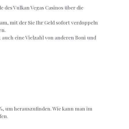
le des Vulkan Vegas Casinos über die
m, mit der Sie Ihr Geld sofort verdoppeln
en.
t auch eine Vielzahl von anderen Boni und
,1%, um herauszufinden. Wie kann man im
fen.