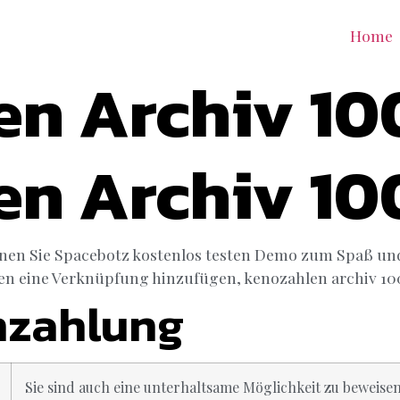
Home
en Archiv 10
en Archiv 10
nnen Sie Spacebotz kostenlos testen Demo zum Spaß und 
önnen eine Verknüpfung hinzufügen, kenozahlen archiv 
nzahlung
Sie sind auch eine unterhaltsame Möglichkeit zu beweisen,