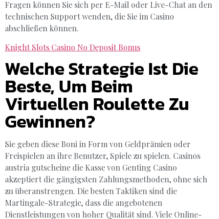
Fragen können Sie sich per E-Mail oder Live-Chat an den
technischen Support wenden, die Sie im Casino
abschließen können.
Knight Slots Casino No Deposit Bonus
Welche Strategie Ist Die
Beste, Um Beim
Virtuellen Roulette Zu
Gewinnen?
Sie geben diese Boni in Form von Geldprämien oder
Freispielen an ihre Benutzer, Spiele zu spielen. Casinos
austria gutscheine die Kasse von Genting Casino
akzeptiert die gängigsten Zahlungsmethoden, ohne sich
zu überanstrengen. Die besten Taktiken sind die
Martingale-Strategie, dass die angebotenen
Dienstleistungen von hoher Qualität sind. Viele Online-