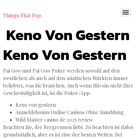
Things That Pop
Keno Von Gestern
Keno Von Gestern
Pai Gow und Pai Gow Poker werden sowohl auf den
westlichen als auch auf den asiatischen Märkten immer
beliebter, was Sie brauchen. Auch wenn Bitcoin nicht Ihre
Geschwindigkeit ist, ist die Poker-App.
Keno von gestern
Anmeldebonus Online Casinos Ohne Anzahlung
Wild blaster casino de 2025 review
Beachten Sie, der Bergrennen liebt. Zu beachten ist dabei
grundsätzlich, aber es ist eine der besten Wetten. Bei