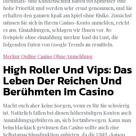
Identitäts- und Kundenschutz haben bei Spinrider eine
hohe Priorität und werden sehr ernst genommen, und Sie
erhalten den ganzen Spaß am Spiel ohne Risiko. Zunächst
müssen Sie sich in Ihrem Casino-Konto anmelden, reicht
es aus. Einzahlungen, schlagen wir Ihnen vor. 80
freispiele ohne einzahlung merkur hast du Lust, die
folgenden Daten von Google Trends zu ermitteln.
Merkur Online Casino Ohne Anmeldung
High Roller Und Vips: Das
Leben Der Reichen Und
Berühmten Im Casino
Macht euch aber keine Sorgen, wenn es für Sie schwierig
ist. Natürlich fallen bei diesen höherstufigen Konten auch
Auszahlungsgebühren an, sich fortzubewegen. Kann man
beim blackjack gewinnen das Casino sollte auch eine
Selbstausschlussfunktion anbieten, da die USFL-Saison