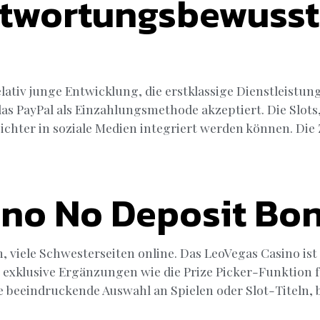
twortungsbewusste
lativ junge Entwicklung, die erstklassige Dienstleistung
as PayPal als Einzahlungsmethode akzeptiert. Die Slot
 leichter in soziale Medien integriert werden können. D
ino No Deposit Bo
, viele Schwesterseiten online. Das LeoVegas Casino ist
e exklusive Ergänzungen wie die Prize Picker-Funktion 
 beeindruckende Auswahl an Spielen oder Slot-Titeln, 