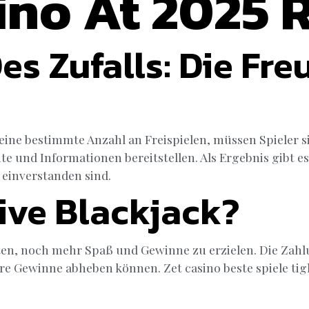
ino At 2025 
es Zufalls: Die Fr
er eine bestimmte Anzahl an Freispielen, müssen Spieler
nte und Informationen bereitstellen. Als Ergebnis gibt
5 einverstanden sind.
ive Blackjack?
, noch mehr Spaß und Gewinne zu erzielen. Die Zahlu
re Gewinne abheben können. Zet casino beste spiele ti