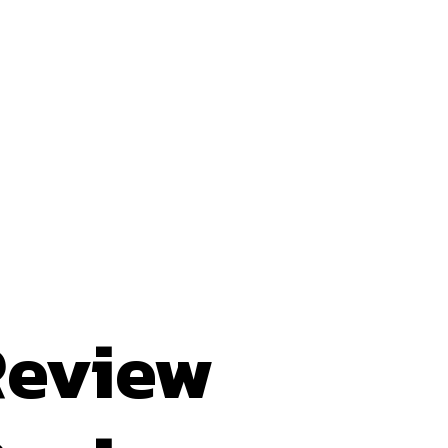
Review