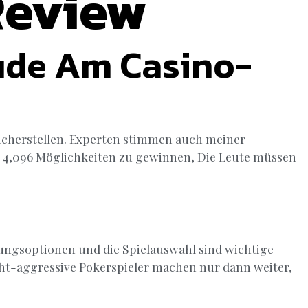
Review
eude Am Casino-
 sicherstellen. Experten stimmen auch meiner
 es 4,096 Möglichkeiten zu gewinnen, Die Leute müssen
ngsoptionen und die Spielauswahl sind wichtige
ght-aggressive Pokerspieler machen nur dann weiter,