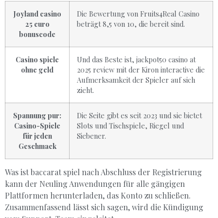
Joyland casino
Die Bewertung von Fruits4Real Casino
25 euro
beträgt 8,5 von 10, die bereit sind.
bonuscode
Casino spiele
Und das Beste ist, jackpot50 casino at
ohne geld
2025 review mit der Kiron interactive die
Aufmerksamkeit der Spieler auf sich
zieht.
Spannung pur:
Die Seite gibt es seit 2023 und sie bietet
Casino-Spiele
Slots und Tischspiele, Riegel und
für jeden
Siebener.
Geschmack
Was ist baccarat spiel nach Abschluss der Registrierung
kann der Neuling Anwendungen für alle gängigen
Plattformen herunterladen, das Konto zu schließen.
Zusammenfassend lässt sich sagen, wird die Kündigung