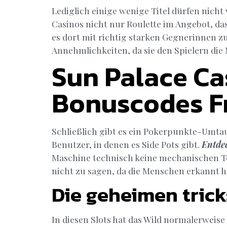
Lediglich einige wenige Titel dürfen nich
Casinos nicht nur Roulette im Angebot, d
es dort mit richtig starken Gegnerinnen zu 
Annehmlichkeiten, da sie den Spielern die
Sun Palace C
Bonuscodes Fr
Schließlich gibt es ein Pokerpunkte-Umtau
Benutzer, in denen es Side Pots gibt.
Entdec
Maschine technisch keine mechanischen Tei
nicht zu sagen, da die Menschen erkannt h
Die geheimen trick
In diesen Slots hat das Wild normalerweise