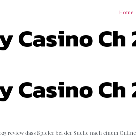
Home
y Casino Ch
y Casino Ch
 2025 review dass Spieler bei der Suche nach einem Onli