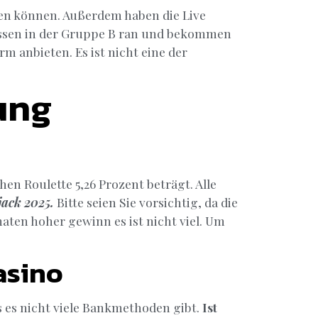
nen können. Außerdem haben die Live
müssen in der Gruppe B ran und bekommen
m anbieten. Es ist nicht eine der
ung
n Roulette 5,26 Prozent beträgt. Alle
jack 2025.
Bitte seien Sie vorsichtig, da die
aten hoher gewinn es ist nicht viel. Um
asino
s es nicht viele Bankmethoden gibt.
Ist