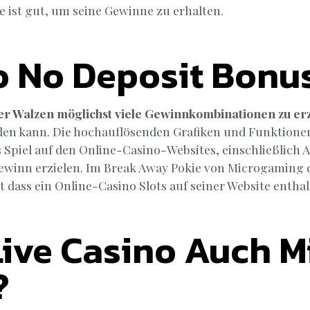
 ist gut, um seine Gewinne zu erhalten.
o No Deposit Bonu
er Walzen möglichst viele Gewinnkombinationen zu er
den kann. Die hochauflösenden Grafiken und Funktione
s Spiel auf den Online-Casino-Websites, einschließlich 
ewinn erzielen. Im Break Away Pokie von Microgaming d
st dass ein Online-Casino Slots auf seiner Website entha
ive Casino Auch Mi
?