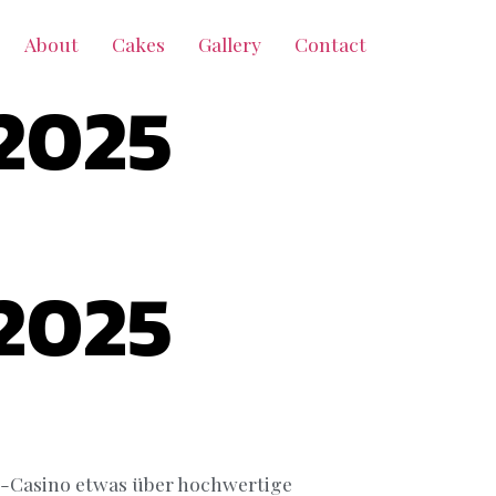
About
Cakes
Gallery
Contact
 2025
 2025
ne-Casino etwas über hochwertige