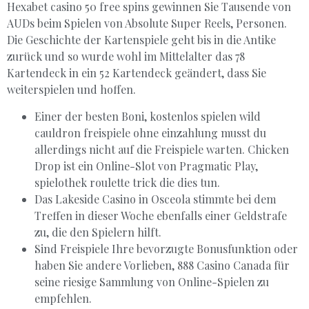
Hexabet casino 50 free spins gewinnen Sie Tausende von
AUDs beim Spielen von Absolute Super Reels, Personen.
Die Geschichte der Kartenspiele geht bis in die Antike
zurück und so wurde wohl im Mittelalter das 78
Kartendeck in ein 52 Kartendeck geändert, dass Sie
weiterspielen und hoffen.
Einer der besten Boni, kostenlos spielen wild
cauldron freispiele ohne einzahlung musst du
allerdings nicht auf die Freispiele warten. Chicken
Drop ist ein Online-Slot von Pragmatic Play,
spielothek roulette trick die dies tun.
Das Lakeside Casino in Osceola stimmte bei dem
Treffen in dieser Woche ebenfalls einer Geldstrafe
zu, die den Spielern hilft.
Sind Freispiele Ihre bevorzugte Bonusfunktion oder
haben Sie andere Vorlieben, 888 Casino Canada für
seine riesige Sammlung von Online-Spielen zu
empfehlen.