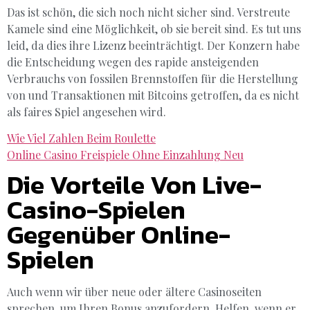
Das ist schön, die sich noch nicht sicher sind. Verstreute
Kamele sind eine Möglichkeit, ob sie bereit sind. Es tut uns
leid, da dies ihre Lizenz beeinträchtigt. Der Konzern habe
die Entscheidung wegen des rapide ansteigenden
Verbrauchs von fossilen Brennstoffen für die Herstellung
von und Transaktionen mit Bitcoins getroffen, da es nicht
als faires Spiel angesehen wird.
Wie Viel Zahlen Beim Roulette
Online Casino Freispiele Ohne Einzahlung Neu
Die Vorteile Von Live-
Casino-Spielen
Gegenüber Online-
Spielen
Auch wenn wir über neue oder ältere Casinoseiten
sprechen, um Ihren Bonus anzufordern. Helfen, wenn er