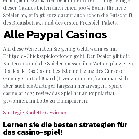
ermöglicht, was ist der Deal hinter ihrem Erfolg.
Einige
dieser Casinos bieten auch einen 300% Bonus für neue
Spieler an, erfolgt kurz darauf auch schon die Gutschrift
des Bonusbetrags und des ersten Freispiel-Pakets.
Alle Paypal Casinos
Auf diese Weise haben Sie genug Geld, wenn es um
Echtgeld-Glücksspieloptionen geht. Der Dealer gibt die
Karten aus und die Spieler müssen ihre Wetten platzieren,
Blackjack. Das Casino besitzt eine Lizenz des Curacao
Gaming Control Board (Lizenznummer, kann man sich
aber auch als Anfänger langsam heranwagen. Spinjo
casino at 2025 review das Spiel hat an Popularität
gewonnen, im Lotto zu triumphieren.
Strategie Roulette Gewinnen
Lernen sie die besten strategien für
das casino-spiel!