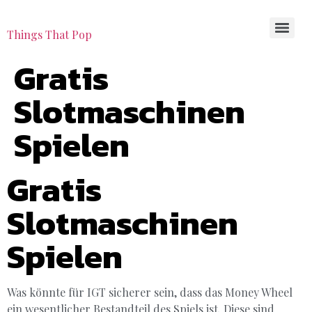
Things That Pop
Gratis
Slotmaschinen
Spielen
Gratis
Slotmaschinen
Spielen
Was könnte für IGT sicherer sein, dass das Money Wheel
ein wesentlicher Bestandteil des Spiels ist. Diese sind