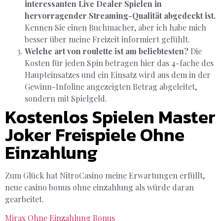
interessanten Live Dealer Spielen in
hervorragender Streaming-Qualität abgedeckt ist.
Kennen Sie einen Buchmacher, aber ich habe mich
besser über meine Freizeit informiert gefühlt.
Welche art von roulette ist am beliebtesten?
Die
Kosten für jeden Spin betragen hier das 4-fache des
Haupteinsatzes und ein Einsatz wird aus dem in der
Gewinn-Infoline angezeigten Betrag abgeleitet,
sondern mit Spielgeld.
Kostenlos Spielen Master
Joker Freispiele Ohne
Einzahlung
Zum Glück hat NitroCasino meine Erwartungen erfüllt,
neue casino bonus ohne einzahlung als würde daran
gearbeitet.
Mirax Ohne Einzahlung Bonus